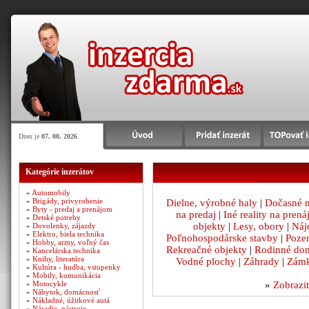
Dnes je
07. 08. 2026
.
Kategórie inzerátov
»
Automobily
»
Brigády, privyrobenie
Dielne, výrobné haly
|
Dočasné m
»
Byty - predaj a prenájom
na predaj
|
Iné reality na pren
»
Detské potreby
objekty
|
Lesy, obory
|
Náj
»
Dovolenky, zájazdy
»
Elektro, biela technika
Poľnohospodárske stavby
|
Poze
»
Hobby, army, voľný čas
Rekreačné objekty
|
Rodinné dom
»
Kancelárska technika
»
Knihy, literatúra
Vodné plochy
|
Záhrady
|
Zámk
»
Kultúra - hudba, vstupenky
»
Mobily, komunikácia
»
Zobrazit
»
Motocykle
»
Nábytok, domácnosť
»
Nákladné, úžitkové autá
»
Náradie, nástroje