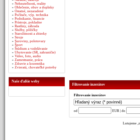
»
Nehnuteľnosti, reality
»
Oblečenie, obuv a doplnky
»
Ostatné, nezaradené
»
Počítače, výp. technika
»
Podnikanie, financie
»
Prístroje, pokladne
»
Rastliny, záhrada
»
Služby, pôžičky
»
Starožitnosti a zbierky
»
Stroje
»
Suroviny, polotovary
»
Šport
»
Štúdium a vzdelávanie
»
Ubytovanie (SR, zahraničie)
»
Video, foto, audio
»
Zamestnanie, práca
»
Zdravie a kozemtika
»
Zvieratá, chovateľké potreby
Naše ďalšie weby
Filtrovanie inzerátov
Filtrovanie inzerátov
od
EUR | do
Lutujeme ,z