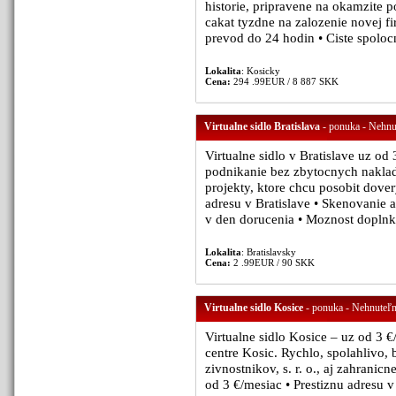
historie, pripravene na okamzite p
cakat tyzdne na zalozenie novej fi
prevod do 24 hodin • Ciste spolocn
Lokalita
: Kosicky
Cena:
294 .99EUR / 8 887 SKK
Virtualne sidlo Bratislava
- ponuka - Nehnut
Virtualne sidlo v Bratislave uz od
podnikanie bez zbytocnych naklado
projekty, ktore chcu posobit dover
adresu v Bratislave • Skenovanie a
v den dorucenia • Moznost doplnko
Lokalita
: Bratislavsky
Cena:
2 .99EUR / 90 SKK
Virtualne sidlo Kosice
- ponuka - Nehnuteľno
Virtualne sidlo Kosice – uz od 3 €
centre Kosic. Rychlo, spolahlivo, 
zivnostnikov, s. r. o., aj zahrani
od 3 €/mesiac • Prestiznu adresu v