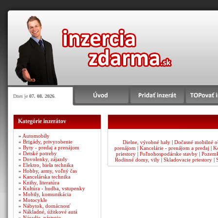
Dnes je
07. 08. 2026
.
Kategórie inzerátov
»
Automobily
»
Brigády, privyrobenie
Dielne, výrobné haly
|
Dočasné mobilné o
»
Byty - predaj a prenájom
prenájom
|
Kancelárie - prenájom a predaj
|
K
»
Detské potreby
priestory
|
Poľnohospodárske stavby
|
Pozemk
»
Dovolenky, zájazdy
Rodinné domy, vily
|
Skladovacie priestory
|
»
Elektro, biela technika
»
Hobby, army, voľný čas
»
Kancelárska technika
»
Knihy, literatúra
»
Kultúra - hudba, vstupenky
»
Mobily, komunikácia
»
Motocykle
»
Nábytok, domácnosť
»
Nákladné, úžitkové autá
»
Náradie, nástroje