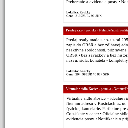
Preberanie a evidencia posty • Notif
Lokalita
: Kosicky
Cena:
2 .99EUR / 90 SKK
Predaj s.r.o.
- ponuka - Nehnuteľnosti, realit
Predaj ready made s.r.o. uz od 29
zapis do ORSR a bez zdlhavej admi
neaktivne spolocnosti, pripravene 
ORSR • bez zavazkov a bez histor
nazvu, sidla, konatela • kompletn
Lokalita
: Kosicky
Cena:
294 .99EUR / 8 887 SKK
Virtualne sidlo Kosice
- ponuka - Nehnuteľno
Virtualne sidlo Kosice – idealne r
firemnu adresu v Kosiciach uz od 
fyzickej kancelarie. Perfektne pre z
Co ziskate v cene: • Oficialne sidl
evidencia posty • Notifikacie o prij