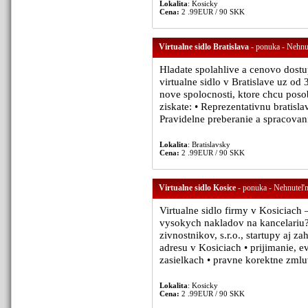
Lokalita
: Kosicky
Cena:
2 .99EUR / 90 SKK
Virtualne sidlo Bratislava
- ponuka - Nehnut
Hladate spolahlive a cenovo dost
virtualne sidlo v Bratislave uz od
nove spolocnosti, ktore chcu poso
ziskate: • Reprezentativnu bratisl
Pravidelne preberanie a spracovani
Lokalita
: Bratislavsky
Cena:
2 .99EUR / 90 SKK
Virtualne sidlo Kosice
- ponuka - Nehnuteľno
Virtualne sidlo firmy v Kosiciach 
vysokych nakladov na kancelariu? N
zivnostnikov, s.r.o., startupy aj z
adresu v Kosiciach • prijimanie, e
zasielkach • pravne korektne zmlu
Lokalita
: Kosicky
Cena:
2 .99EUR / 90 SKK