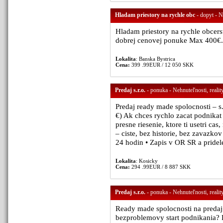
Hladam priestory na rychle obc
- dopyt - N
Hladam priestory na rychle obcerst
dobrej cenovej ponuke Max 400€.
Lokalita
: Banska Bystrica
Cena:
399 .99EUR / 12 050 SKK
Predaj s.r.o.
- ponuka - Nehnuteľnosti, realit
Predaj ready made spolocnosti – s
€) Ak chces rychlo zacat podnikat
presne riesenie, ktore ti usetri ca
– ciste, bez historie, bez zavazk
24 hodin • Zapis v OR SR a pridel
Lokalita
: Kosicky
Cena:
294 .99EUR / 8 887 SKK
Predaj s.r.o.
- ponuka - Nehnuteľnosti, realit
Ready made spolocnosti na predaj 
bezproblemovy start podnikania? P