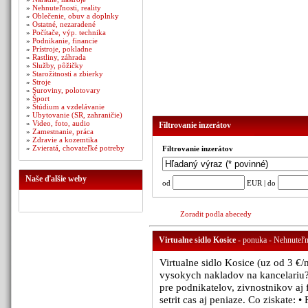
»
Nehnuteľnosti, reality
»
Oblečenie, obuv a doplnky
»
Ostatné, nezaradené
»
Počítače, výp. technika
»
Podnikanie, financie
»
Prístroje, pokladne
»
Rastliny, záhrada
»
Služby, pôžičky
»
Starožitnosti a zbierky
»
Stroje
»
Suroviny, polotovary
»
Šport
»
Štúdium a vzdelávanie
»
Ubytovanie (SR, zahraničie)
»
Video, foto, audio
Filtrovanie inzerátov
»
Zamestnanie, práca
»
Zdravie a kozemtika
»
Zvieratá, chovateľké potreby
Filtrovanie inzerátov
Naše ďalšie weby
od
EUR | do
Zoradit podla abecedy
Virtualne sidlo Kosice
- ponuka - Nehnuteľno
Virtualne sidlo Kosice (uz od 3 €
vysokych nakladov na kancelariu? N
pre podnikatelov, zivnostnikov aj 
setrit cas aj peniaze. Co ziskate: 