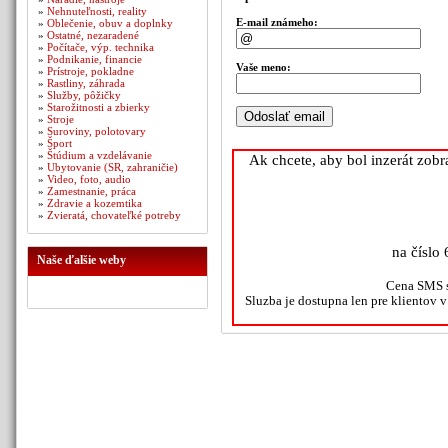
»
Nehnuteľnosti, reality
E-mail známeho:
»
Oblečenie, obuv a doplnky
»
Ostatné, nezaradené
»
Počítače, výp. technika
»
Podnikanie, financie
Vaše meno:
»
Prístroje, pokladne
»
Rastliny, záhrada
»
Služby, pôžičky
»
Starožitnosti a zbierky
»
Stroje
»
Suroviny, polotovary
»
Šport
»
Štúdium a vzdelávanie
Ak chcete, aby bol inzerát zob
»
Ubytovanie (SR, zahraničie)
»
Video, foto, audio
»
Zamestnanie, práca
»
Zdravie a kozemtika
»
Zvieratá, chovateľké potreby
na číslo 
Naše ďalšie weby
Cena SMS s
Sluzba je dostupna len pre klientov 