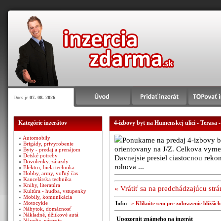
Dnes je
07. 08. 2026
.
Kategórie inzerátov
4-izbovy byt na Humenskej ulici - Terasa
-
»
Automobily
Ponukame na predaj 4-izbovy by
»
Brigády, privyrobenie
orientovany na J/Z. Celkova vyme
»
Byty - predaj a prenájom
»
Detské potreby
Davnejsie presiel ciastocnou reko
»
Dovolenky, zájazdy
rohova ...
»
Elektro, biela technika
»
Hobby, army, voľný čas
»
Kancelárska technika
»
Knihy, literatúra
« Vrátiť sa na predchádzajúcu str
»
Kultúra - hudba, vstupenky
»
Mobily, komunikácia
»
Motocykle
Info:
» Kliknite sem pre zobrazenie bližšíc
»
Nábytok, domácnosť
»
Nákladné, úžitkové autá
Upozornit známeho na inzerát
»
Náradie, nástroje