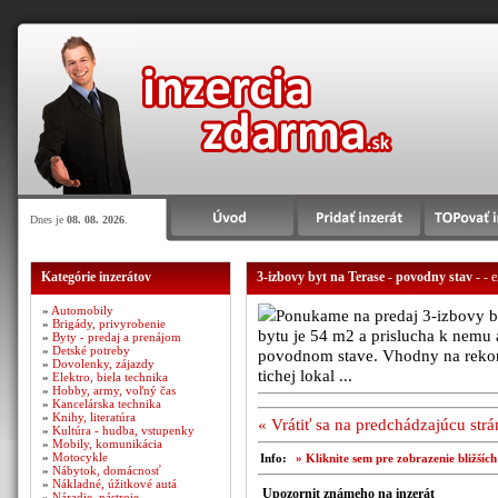
Dnes je
08. 08. 2026
.
Kategórie inzerátov
3-izbovy byt na Terase - povodny stav -
- 
»
Automobily
Ponukame na predaj 3-izbovy 
»
Brigády, privyrobenie
bytu je 54 m2 a prislucha k nemu
»
Byty - predaj a prenájom
»
Detské potreby
povodnom stave. Vhodny na rekons
»
Dovolenky, zájazdy
tichej lokal ...
»
Elektro, biela technika
»
Hobby, army, voľný čas
»
Kancelárska technika
»
Knihy, literatúra
« Vrátiť sa na predchádzajúcu str
»
Kultúra - hudba, vstupenky
»
Mobily, komunikácia
»
Motocykle
Info:
» Kliknite sem pre zobrazenie bližšíc
»
Nábytok, domácnosť
»
Nákladné, úžitkové autá
Upozornit známeho na inzerát
»
Náradie, nástroje