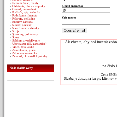
»
Nehnuteľnosti, reality
E-mail známeho:
»
Oblečenie, obuv a doplnky
»
Ostatné, nezaradené
»
Počítače, výp. technika
»
Podnikanie, financie
Vaše meno:
»
Prístroje, pokladne
»
Rastliny, záhrada
»
Služby, pôžičky
»
Starožitnosti a zbierky
»
Stroje
»
Suroviny, polotovary
»
Šport
»
Štúdium a vzdelávanie
Ak chcete, aby bol inzerát zob
»
Ubytovanie (SR, zahraničie)
»
Video, foto, audio
»
Zamestnanie, práca
»
Zdravie a kozemtika
»
Zvieratá, chovateľké potreby
na číslo 
Naše ďalšie weby
Cena SMS s
Sluzba je dostupna len pre klientov 