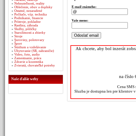
»
Nehnuteľnosti, reality
E-mail známeho:
»
Oblečenie, obuv a doplnky
»
Ostatné, nezaradené
»
Počítače, výp. technika
»
Podnikanie, financie
Vaše meno:
»
Prístroje, pokladne
»
Rastliny, záhrada
»
Služby, pôžičky
»
Starožitnosti a zbierky
»
Stroje
»
Suroviny, polotovary
»
Šport
»
Štúdium a vzdelávanie
Ak chcete, aby bol inzerát zob
»
Ubytovanie (SR, zahraničie)
»
Video, foto, audio
»
Zamestnanie, práca
»
Zdravie a kozemtika
»
Zvieratá, chovateľké potreby
na číslo 
Naše ďalšie weby
Cena SMS s
Sluzba je dostupna len pre klientov 