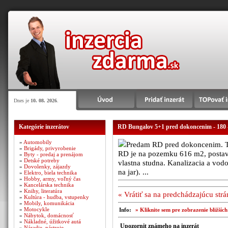
Dnes je
10. 08. 2026
.
Kategórie inzerátov
RD Bungalov 5+1 pred dokoncenim - 180
»
Automobily
Predam RD pred dokoncenim. Tic
»
Brigády, privyrobenie
RD je na pozemku 616 m2, postave
»
Byty - predaj a prenájom
»
Detské potreby
vlastna studna. Kanalizacia a vo
»
Dovolenky, zájazdy
na jar). ...
»
Elektro, biela technika
»
Hobby, army, voľný čas
»
Kancelárska technika
»
Knihy, literatúra
« Vrátiť sa na predchádzajúcu str
»
Kultúra - hudba, vstupenky
»
Mobily, komunikácia
»
Motocykle
Info:
» Kliknite sem pre zobrazenie bližšíc
»
Nábytok, domácnosť
»
Nákladné, úžitkové autá
Upozornit známeho na inzerát
»
Náradie, nástroje