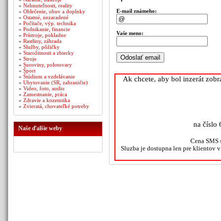
»
Nehnuteľnosti, reality
E-mail známeho:
»
Oblečenie, obuv a doplnky
»
Ostatné, nezaradené
»
Počítače, výp. technika
»
Podnikanie, financie
Vaše meno:
»
Prístroje, pokladne
»
Rastliny, záhrada
»
Služby, pôžičky
»
Starožitnosti a zbierky
»
Stroje
»
Suroviny, polotovary
»
Šport
»
Štúdium a vzdelávanie
Ak chcete, aby bol inzerát zob
»
Ubytovanie (SR, zahraničie)
»
Video, foto, audio
»
Zamestnanie, práca
»
Zdravie a kozemtika
»
Zvieratá, chovateľké potreby
na číslo 
Naše ďalšie weby
Cena SMS s
Sluzba je dostupna len pre klientov 