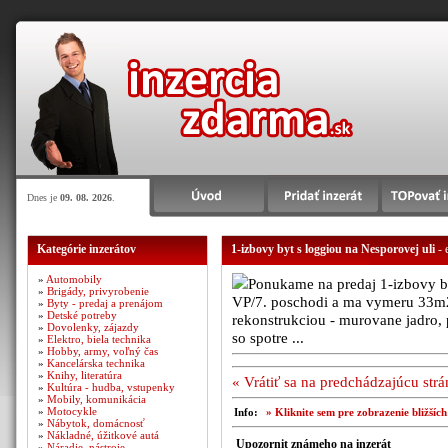
Dnes je
09. 08. 2026
.
Kategórie inzerátov
1-izbovy byt s loggiou na Nesporovej uli
- 
»
Automobily
Ponukame na predaj 1-izbovy by
»
Brigády, privyrobenie
VP/7. poschodi a ma vymeru 33m2 
»
Byty - predaj a prenájom
»
Detské potreby
rekonstrukciou - murovane jadro, 
»
Dovolenky, zájazdy
so spotre ...
»
Elektro, biela technika
»
Hobby, army, voľný čas
»
Kancelárska technika
»
Knihy, literatúra
« Vrátiť sa na predchádzajúcu str
»
Kultúra - hudba, vstupenky
»
Mobily, komunikácia
»
Motocykle
Info:
» Kliknite sem pre zobrazenie bližšíc
»
Nábytok, domácnosť
»
Nákladné, úžitkové autá
Upozornit známeho na inzerát
»
Náradie, nástroje