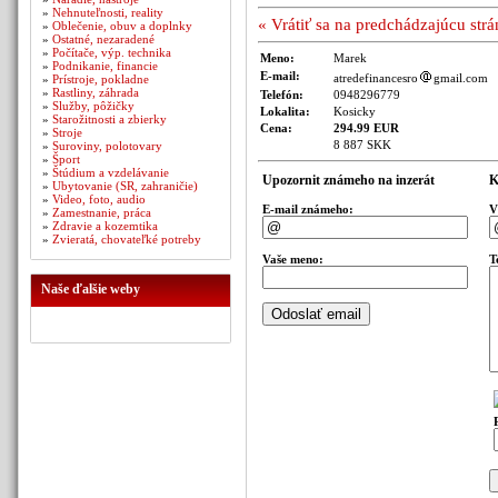
»
Nehnuteľnosti, reality
« Vrátiť sa na predchádzajúcu str
»
Oblečenie, obuv a doplnky
»
Ostatné, nezaradené
»
Počítače, výp. technika
Meno:
Marek
»
Podnikanie, financie
E-mail:
atredefinancesro
gmail.com
»
Prístroje, pokladne
»
Rastliny, záhrada
Telefón:
0948296779
»
Služby, pôžičky
Lokalita:
Kosicky
»
Starožitnosti a zbierky
Cena:
294.99 EUR
»
Stroje
8 887 SKK
»
Suroviny, polotovary
»
Šport
»
Štúdium a vzdelávanie
Upozornit známeho na inzerát
K
»
Ubytovanie (SR, zahraničie)
»
Video, foto, audio
E-mail známeho:
V
»
Zamestnanie, práca
»
Zdravie a kozemtika
»
Zvieratá, chovateľké potreby
Vaše meno:
T
Naše ďalšie weby