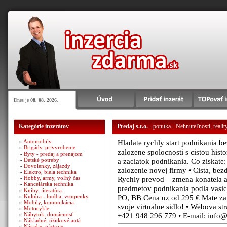
Dnes je
08. 08. 2026
.
Kategórie inzerátov
Predaj s.r.o.
- ponuka - Nehnuteľnosti, realit
»
Automobily
Hladate rychly start podnikania b
»
Brigády, privyrobenie
zalozene spolocnosti s cistou his
»
Byty - predaj a prenájom
»
Detské potreby
a zaciatok podnikania. Co ziskate:
»
Dovolenky, zájazdy
zalozenie novej firmy • Cista, bez
»
Elektro, biela technika
»
Hobby, army, voľný čas
Rychly prevod – zmena konatela a
»
Kancelárska technika
predmetov podnikania podla vasich
»
Knihy, literatúra
»
Kultúra - hudba, vstupenky
PO, BB Cena uz od 295 € Mate zau
»
Mobily, komunikácia
svoje virtualne sidlo! • Webova str
»
Motocykle
»
Nábytok, domácnosť
+421 948 296 779 • E-mail: info@
»
Nákladné, úžitkové autá
»
Náradie, nástroje