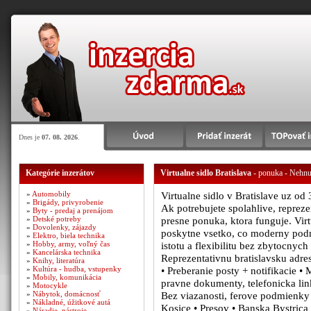
Dnes je
07. 08. 2026
.
Kategórie inzerátov
Virtualne sidlo Bratislava
- ponuka - Nehnut
»
Automobily
Virtualne sidlo v Bratislave uz od
»
Brigády, privyrobenie
Ak potrebujete spolahlive, repreze
»
Byty - predaj a prenájom
»
Detské potreby
presne ponuka, ktora funguje. Vir
»
Dovolenky, zájazdy
poskytne vsetko, co moderny podni
»
Elektro, biela technika
»
Hobby, army, voľný čas
istotu a flexibilitu bez zbytocnyc
»
Kancelárska technika
Reprezentativnu bratislavsku adre
»
Knihy, literatúra
»
Kultúra - hudba, vstupenky
• Preberanie posty + notifikacie •
»
Mobily, komunikácia
pravne dokumenty, telefonicka lin
»
Motocykle
»
Nábytok, domácnosť
Bez viazanosti, ferove podmienky 
»
Nákladné, úžitkové autá
Kosice • Presov • Banska Bystrica 
»
Náradie, nástroje