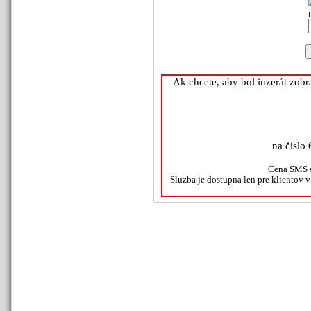
Ak chcete, aby bol inzerát zob
na číslo 
Cena SMS s
Sluzba je dostupna len pre klientov 