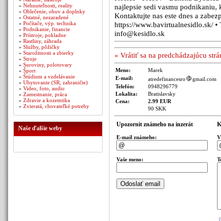
»
Nehnuteľnosti, reality
najlepsie sedi vasmu podnikaniu, 
»
Oblečenie, obuv a doplnky
Kontaktujte nas este dnes a zabezp
»
Ostatné, nezaradené
»
Počítače, výp. technika
https://www.bavirtualnesidlo.sk/ •
»
Podnikanie, financie
info@kesidlo.sk
»
Prístroje, pokladne
»
Rastliny, záhrada
»
Služby, pôžičky
»
Starožitnosti a zbierky
« Vrátiť sa na predchádzajúcu str
»
Stroje
»
Suroviny, polotovary
Meno:
Marek
»
Šport
»
Štúdium a vzdelávanie
E-mail:
atredefinancesro
gmail.com
»
Ubytovanie (SR, zahraničie)
Telefón:
0948296779
»
Video, foto, audio
Lokalita:
Bratislavsky
»
Zamestnanie, práca
»
Zdravie a kozemtika
Cena:
2.99 EUR
»
Zvieratá, chovateľké potreby
90 SKK
Upozornit známeho na inzerát
K
Naše ďalšie weby
E-mail známeho:
V
Vaše meno:
T