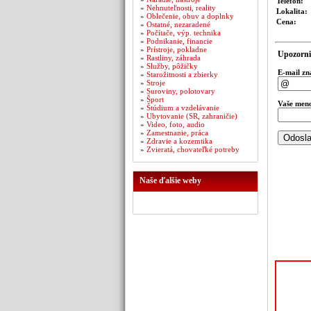
Telefón:
»
Nehnuteľnosti, reality
Lokalita:
»
Oblečenie, obuv a doplnky
Cena:
»
Ostatné, nezaradené
»
Počítače, výp. technika
»
Podnikanie, financie
»
Prístroje, pokladne
Upozorni
»
Rastliny, záhrada
»
Služby, pôžičky
E-mail z
»
Starožitnosti a zbierky
»
Stroje
»
Suroviny, polotovary
»
Šport
Vaše men
»
Štúdium a vzdelávanie
»
Ubytovanie (SR, zahraničie)
»
Video, foto, audio
»
Zamestnanie, práca
»
Zdravie a kozemtika
»
Zvieratá, chovateľké potreby
Naše ďalšie weby