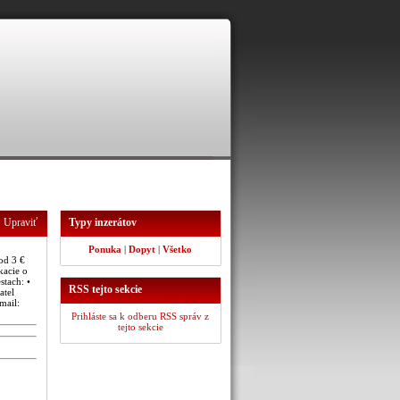
Upraviť
Typy inzerátov
Ponuka
|
Dopyt
|
Všetko
 od 3 €
kacie o
stach: •
RSS tejto sekcie
atel
mail:
Prihláste sa k odberu RSS správ z
tejto sekcie