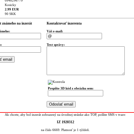
0948296779
Kosicky
2.99 EUR
90 SKK
t známeho na inzerát
Kontaktovať inzerenta
námeho:
Váš e-mail:
o:
Text správy:
Prepíšte 3D kód z obrázku sem:
Ak chcete, aby bol inzerát zobrazený na úvodnej stránke ako TOP, pošlite SMS v tvare:
IZ 1920312
na číslo 6669. Platnosť je 1 týždeň.