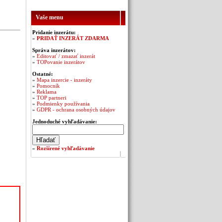
Vaše menu
Pridanie inzerátu:
»
PRIDAŤ INZERÁT ZDARMA
Správa inzerátov:
»
Editovať / zmazať inzerát
»
TOPovanie inzerátov
Ostatné:
»
Mapa inzercie - inzeráty
»
Pomocník
»
Reklama
»
TOP partneri
»
Podmienky používania
»
GDPR - ochrana osobných údajov
Jednoduché vyhľadávanie:
»
Rozšírené vyhľadávanie