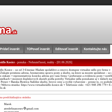
sidlo Kosice
- ponuka - Nehnuteľnosti, reality - [01.06.2026]
idlo Kosice – uz od 3 €/mesiac Hladate spolahlive a cenovo dostupne virtualne sidlo pre firmu v
Ziskajte prestiznu adresu, bezstarostnu spravu posty a sluzby, na ktore sa mozete spolahnut – uz
 ziskate: • reprezentativnu kosicku adresu pre vasu firmu • preberanie a evidenciu posty • notifi
asielkach • moznost doplnkovych sluzieb podla potreby Virtualne sidla ponukame aj v dalsich me
• Presov • Banska Bystrica Stabilne sluzby, ferove ceny a rychle vybavenie – presne to, co podnik
• Webova stranka: https://www.virtualnesidlo-kosice.sk/ • Telefonne cislo: +421 948 296 779 • E-
lo.sk
a na predchádzajúcu stránku
Marek
atredefinancesro
gmail.com