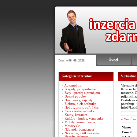
Dnes je
06. 08. 2026
.
Kategórie inzerátov
Virtualne 
»
Automobily
Virtualne s
»
Brigády, privyrobenie
Kosiciach? 
»
Byty - predaj a prenájom
mesacne. Co
»
Detské potreby
prijatych z
»
Dovolenky, zájazdy
Bratislava 
»
Elektro, biela technika
potrebuje. 
»
Hobby, army, voľný čas
info@kesid
»
Kancelárska technika
»
Knihy, literatúra
»
Kultúra - hudba, vstupenky
« Vrátiť s
»
Mobily, komunikácia
»
Motocykle
Meno:
»
Nábytok, domácnosť
E-mail:
»
Nákladné, úžitkové autá
»
Náradie, nástroje