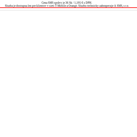
Cena SMS správy je 36 Sk / 1,195 € s DPH.
Sluzba je dostupna len pre klientov v sieti T-Mobile a Orange. Sluzbu technicky zabezpecuje A SMS, s r.o.