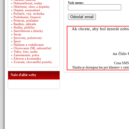
Vaše meno:
»
Nehnuteľnosti, reality
»
Oblečenie, obuv a doplnky
»
Ostatné, nezaradené
»
Počítače, výp. technika
»
Podnikanie, financie
»
Prístroje, pokladne
»
Rastliny, záhrada
»
Služby, pôžičky
Ak chcete, aby bol inzerát zob
»
Starožitnosti a zbierky
»
Stroje
»
Suroviny, polotovary
»
Šport
»
Štúdium a vzdelávanie
»
Ubytovanie (SR, zahraničie)
»
Video, foto, audio
na číslo 
»
Zamestnanie, práca
»
Zdravie a kozemtika
»
Zvieratá, chovateľké potreby
Cena SMS s
Sluzba je dostupna len pre klientov v sie
Naše ďalšie weby