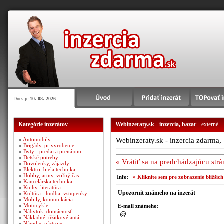
Dnes je
10. 08. 2026
.
Kategórie inzerátov
Webinzeraty.sk - inzercia, bazar
- externé -
»
Automobily
Webinzeraty.sk - inzercia zdarma, 
»
Brigády, privyrobenie
»
Byty - predaj a prenájom
»
Detské potreby
« Vrátiť sa na predchádzajúcu str
»
Dovolenky, zájazdy
»
Elektro, biela technika
»
Hobby, army, voľný čas
Info:
» Kliknite sem pre zobrazenie bližšíc
»
Kancelárska technika
»
Knihy, literatúra
Upozornit známeho na inzerát
»
Kultúra - hudba, vstupenky
»
Mobily, komunikácia
»
Motocykle
E-mail známeho:
»
Nábytok, domácnosť
»
Nákladné, úžitkové autá
»
Náradie, nástroje