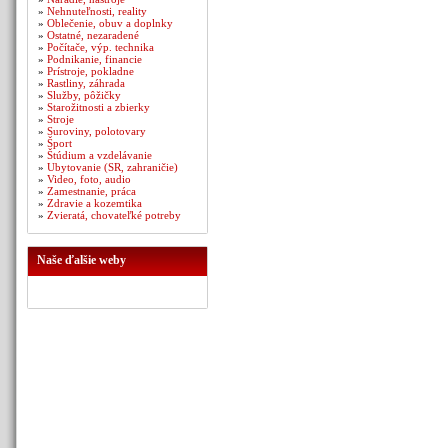
»
Nehnuteľnosti, reality
»
Oblečenie, obuv a doplnky
»
Ostatné, nezaradené
»
Počítače, výp. technika
»
Podnikanie, financie
»
Prístroje, pokladne
»
Rastliny, záhrada
»
Služby, pôžičky
»
Starožitnosti a zbierky
»
Stroje
»
Suroviny, polotovary
»
Šport
»
Štúdium a vzdelávanie
»
Ubytovanie (SR, zahraničie)
»
Video, foto, audio
»
Zamestnanie, práca
»
Zdravie a kozemtika
»
Zvieratá, chovateľké potreby
Naše ďalšie weby