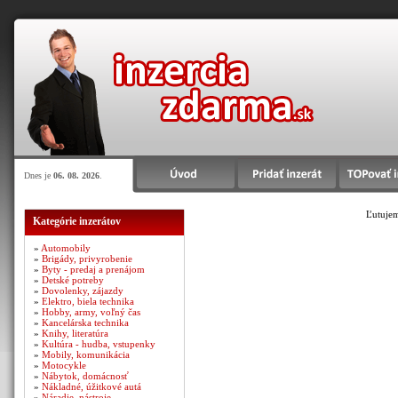
Dnes je
06. 08. 2026
.
Ľutujem
Kategórie inzerátov
»
Automobily
»
Brigády, privyrobenie
»
Byty - predaj a prenájom
»
Detské potreby
»
Dovolenky, zájazdy
»
Elektro, biela technika
»
Hobby, army, voľný čas
»
Kancelárska technika
»
Knihy, literatúra
»
Kultúra - hudba, vstupenky
»
Mobily, komunikácia
»
Motocykle
»
Nábytok, domácnosť
»
Nákladné, úžitkové autá
»
Náradie, nástroje