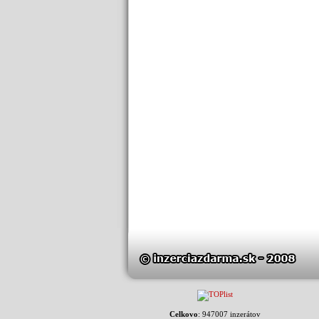
Celkovo
: 947007 inzerátov