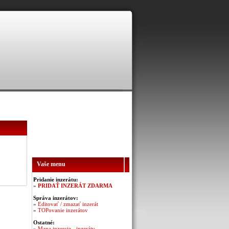
Vaše menu
Pridanie inzerátu:
»
PRIDAŤ INZERÁT ZDARMA
Správa inzerátov:
»
Editovať / zmazať inzerát
»
TOPovanie inzerátov
Ostatné:
»
Mapa inzercie - inzeráty