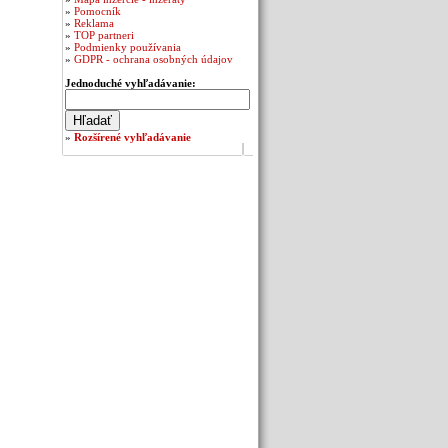
»
Pomocník
»
Reklama
»
TOP partneri
»
Podmienky používania
»
GDPR - ochrana osobných údajov
Jednoduché vyhľadávanie:
»
Rozšírené vyhľadávanie