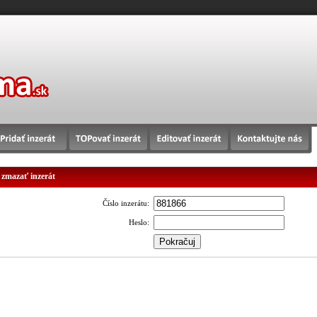
 zmazať inzerát
Číslo inzerátu:
Heslo: