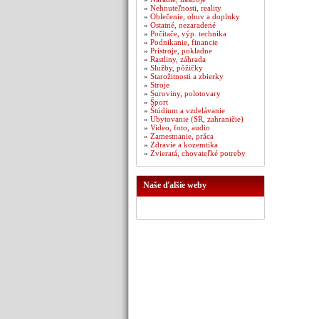
»
Nehnuteľnosti, reality
»
Oblečenie, obuv a doplnky
»
Ostatné, nezaradené
»
Počítače, výp. technika
»
Podnikanie, financie
»
Prístroje, pokladne
»
Rastliny, záhrada
»
Služby, pôžičky
»
Starožitnosti a zbierky
»
Stroje
»
Suroviny, polotovary
»
Šport
»
Štúdium a vzdelávanie
»
Ubytovanie (SR, zahraničie)
»
Video, foto, audio
»
Zamestnanie, práca
»
Zdravie a kozemtika
»
Zvieratá, chovateľké potreby
Naše ďalšie weby