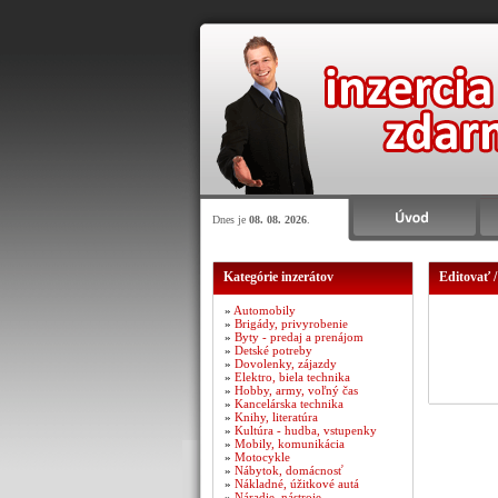
Dnes je
08. 08. 2026
.
Kategórie inzerátov
Editovať /
»
Automobily
»
Brigády, privyrobenie
»
Byty - predaj a prenájom
»
Detské potreby
»
Dovolenky, zájazdy
»
Elektro, biela technika
»
Hobby, army, voľný čas
»
Kancelárska technika
»
Knihy, literatúra
»
Kultúra - hudba, vstupenky
»
Mobily, komunikácia
»
Motocykle
»
Nábytok, domácnosť
»
Nákladné, úžitkové autá
»
Náradie, nástroje