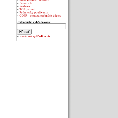
»
Pomocník
»
Reklama
»
TOP partneri
»
Podmienky používania
»
GDPR - ochrana osobných údajov
Jednoduché vyhľadávanie:
»
Rozšírené vyhľadávanie