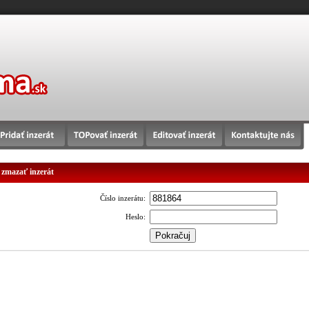
 zmazať inzerát
Číslo inzerátu:
Heslo: