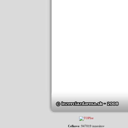
Celkovo
: 947019 inzerátov