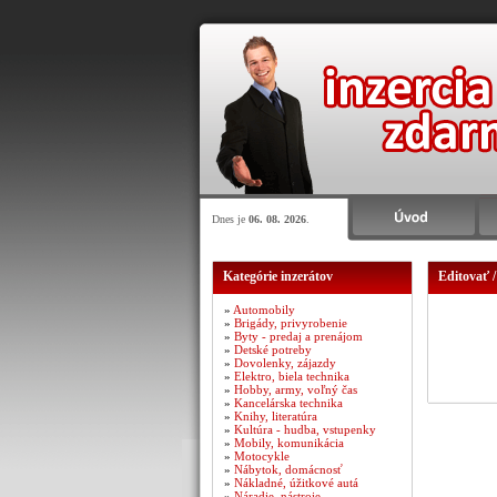
Dnes je
06. 08. 2026
.
Kategórie inzerátov
Editovať /
»
Automobily
»
Brigády, privyrobenie
»
Byty - predaj a prenájom
»
Detské potreby
»
Dovolenky, zájazdy
»
Elektro, biela technika
»
Hobby, army, voľný čas
»
Kancelárska technika
»
Knihy, literatúra
»
Kultúra - hudba, vstupenky
»
Mobily, komunikácia
»
Motocykle
»
Nábytok, domácnosť
»
Nákladné, úžitkové autá
»
Náradie, nástroje