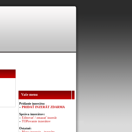
Vaše menu
Pridanie inzerátu:
»
PRIDAŤ INZERÁT ZDARMA
Správa inzerátov:
»
Editovať / zmazať inzerát
»
TOPovanie inzerátov
Ostatné:
»
Mapa inzercie - inzeráty