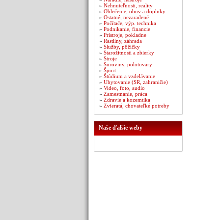
»
Nehnuteľnosti, reality
»
Oblečenie, obuv a doplnky
»
Ostatné, nezaradené
»
Počítače, výp. technika
»
Podnikanie, financie
»
Prístroje, pokladne
»
Rastliny, záhrada
»
Služby, pôžičky
»
Starožitnosti a zbierky
»
Stroje
»
Suroviny, polotovary
»
Šport
»
Štúdium a vzdelávanie
»
Ubytovanie (SR, zahraničie)
»
Video, foto, audio
»
Zamestnanie, práca
»
Zdravie a kozemtika
»
Zvieratá, chovateľké potreby
Naše ďalšie weby