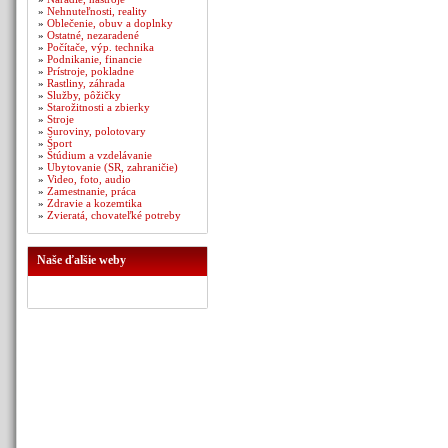
»
Nehnuteľnosti, reality
»
Oblečenie, obuv a doplnky
»
Ostatné, nezaradené
»
Počítače, výp. technika
»
Podnikanie, financie
»
Prístroje, pokladne
»
Rastliny, záhrada
»
Služby, pôžičky
»
Starožitnosti a zbierky
»
Stroje
»
Suroviny, polotovary
»
Šport
»
Štúdium a vzdelávanie
»
Ubytovanie (SR, zahraničie)
»
Video, foto, audio
»
Zamestnanie, práca
»
Zdravie a kozemtika
»
Zvieratá, chovateľké potreby
Naše ďalšie weby