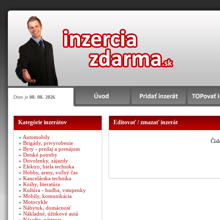
Dnes je
08. 08. 2026
.
Kategórie inzerátov
Editovať / zmazať inzerát
»
Automobily
Čísl
»
Brigády, privyrobenie
»
Byty - predaj a prenájom
»
Detské potreby
»
Dovolenky, zájazdy
»
Elektro, biela technika
»
Hobby, army, voľný čas
»
Kancelárska technika
»
Knihy, literatúra
»
Kultúra - hudba, vstupenky
»
Mobily, komunikácia
»
Motocykle
»
Nábytok, domácnosť
»
Nákladné, úžitkové autá
»
Náradie, nástroje